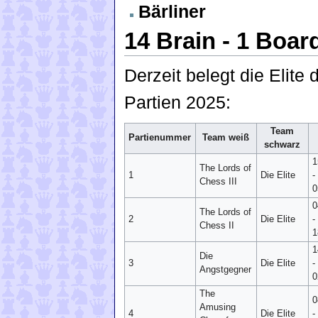
Bärliner
14 Brain - 1 Boar
Derzeit belegt die Elite
Partien 2025:
Team
Partienummer
Team weiß
schwarz
1
The Lords of
1
Die Elite
-
Chess III
0
0
The Lords of
2
Die Elite
-
Chess II
1
1
Die
3
Die Elite
-
Angstgegner
0
The
0
Amusing
4
Die Elite
-