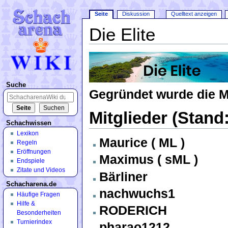
Seite
Diskussion
Quelltext anzeigen
Die Elite
Wechseln zu:
Navigation
,
Suche
Suche
Gegründet wurde die 
Mitglieder (Stand
Schachwissen
Lexikon
Maurice ( ML )
Regeln
Eröffnungen
Maximus ( sML )
Endspiele
Zitate und Videos
Bärliner
Schacharena.de
nachwuchs1
Häufige Fragen
Hilfe &
RODERICH
Besonderheiten
Turnierindex
pharao1212