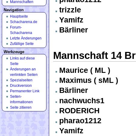
Mannschaften
trizzle
Navigation
Hauptseite
Yamifz
Schacharena.de
Forum-
Bärliner
Schacharena
Letzte Änderungen
Zufällige Seite
Werkzeuge
Mannschaft 14 Bra
Links auf diese
Seite
Maurice ( ML )
Änderungen an
verlinkten Seiten
Maximus ( sML )
Spezialseiten
Druckversion
Bärliner
Permanenter Link
Seiten­
nachwuchs1
informationen
Seite zitieren
RODERICH
pharao1212
Yamifz