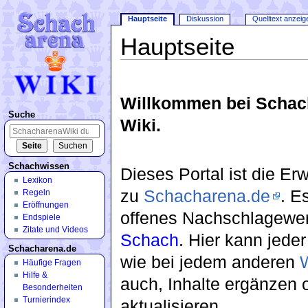
Hauptseite
Diskussion
Quelltext anzeig
Hauptseite
Wechseln zu:
Navigation
,
Suche
Willkommen bei Schac
Suche
Wiki.
Schachwissen
Dieses Portal ist die Er
Lexikon
zu
Schacharena.de
. Es
Regeln
Eröffnungen
offenes Nachschlagewer
Endspiele
Zitate und Videos
Schach
. Hier kann jeder
Schacharena.de
wie bei jedem anderen
W
Häufige Fragen
Hilfe &
auch, Inhalte ergänzen 
Besonderheiten
Turnierindex
aktualisieren.