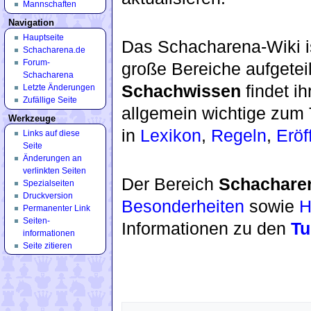
Mannschaften
Navigation
Hauptseite
Das Schacharena-Wiki is
Schacharena.de
Forum-
große Bereiche aufgeteil
Schacharena
Schachwissen
findet ih
Letzte Änderungen
Zufällige Seite
allgemein wichtige zum 
Werkzeuge
in
Lexikon
,
Regeln
,
Eröf
Links auf diese
Seite
Änderungen an
verlinkten Seiten
Der Bereich
Schachare
Spezialseiten
Druckversion
Besonderheiten
sowie
H
Permanenter Link
Seiten­
Informationen zu den
Tu
informationen
Seite zitieren