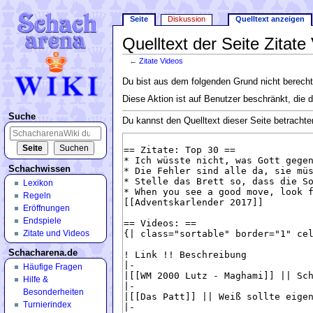
Seite
Diskussion
Quelltext anzeigen
Quelltext der Seite Zitate
←
Zitate Videos
Wechseln zu:
Navigation
,
Suche
Du bist aus dem folgenden Grund nicht berechti
Diese Aktion ist auf Benutzer beschränkt, die 
Suche
Du kannst den Quelltext dieser Seite betrachte
Schachwissen
Lexikon
Regeln
Eröffnungen
Endspiele
Zitate und Videos
Schacharena.de
Häufige Fragen
Hilfe &
Besonderheiten
Turnierindex