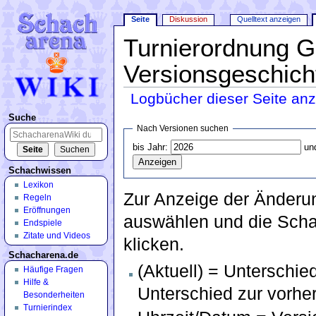
Seite
Diskussion
Quelltext anzeigen
Turnierordnung 
Versionsgeschich
Logbücher dieser Seite an
Wechseln zu:
Navigation
,
Suche
Suche
Nach Versionen suchen
bis Jahr:
un
Schachwissen
Lexikon
Zur Anzeige der Änderu
Regeln
Eröffnungen
auswählen und die Schal
Endspiele
Zitate und Videos
klicken.
Schacharena.de
(Aktuell) = Unterschied
Häufige Fragen
Hilfe &
Unterschied zur vorhe
Besonderheiten
Turnierindex