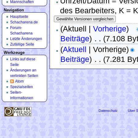
Uhrzeit/Datum = Versi
Mannschaften
des Bearbeiters, K = 
Navigation
Hauptseite
Schacharena.de
(Aktuell |
Vorherige
)
Forum-
Schacharena
Beiträge
)
‎
. .
(7.108 By
Letzte Änderungen
Zufällige Seite
(
Aktuell
| Vorherige)
Werkzeuge
Beiträge
)
‎
. .
(7.281 By
Links auf diese
Seite
Änderungen an
verlinkten Seiten
Atom
Spezialseiten
Seiten­
informationen
Datenschutz
Über 