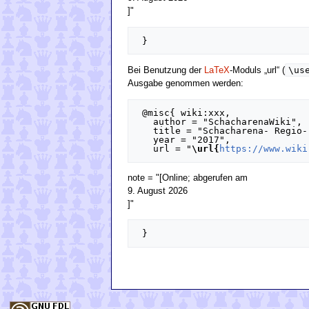
]"
\us
Bei Benutzung der
LaTeX
-Moduls „url“ (
Ausgabe genommen werden:
 @misc{ wiki:xxx,

   author = "SchacharenaWiki",

   title = "Schacharena- Regio- Team- Cup 2016 --- SchacharenaWiki{,} ",

   year = "2017",

   url = "
\url{
https://www.wiki
note = "[Online; abgerufen am
9. August 2026
]"