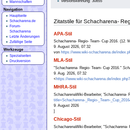
Versionskennung: 30855
Mannschaften
Navigation
Hauptseite
Zitatstile für Schacharena- R
Schacharena.de
Forum-
Schacharena
APA-Stil
Letzte Änderungen
Schacharena- Regio- Team- Cup 2016. (12. M
Zufällige Seite
9. August 2026, 07:32
Werkzeuge
von
https://www.wiki-schacharena.de/index
Spezialseiten
MLA-Stil
Druckversion
"Schacharena- Regio- Team- Cup 2016."
Sch
9. Aug. 2026, 07:32
<
https://www.wiki-schacharena.de/index.ph
MHRA-Stil
SchacharenaWiki-Bearbeiter, 'Schacharena- 
title=Schacharena-_Regio-_Team-_Cup_2016
9. August 2026
]
Chicago-Stil
SchacharenaWiki-Bearbeiter, "Schacharena-