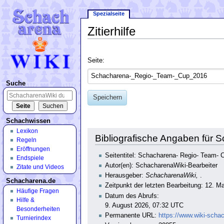
Spezialseite
Zitierhilfe
Wechseln zu:
Navigation
,
Suche
Seite:
Suche
Speichern
Schachwissen
Lexikon
Bibliografische Angaben für
Regeln
Eröffnungen
Seitentitel: Schacharena- Regio- Team- 
Endspiele
Autor(en): SchacharenaWiki-Bearbeiter
Zitate und Videos
Herausgeber:
SchacharenaWiki,
.
Schacharena.de
Zeitpunkt der letzten Bearbeitung: 12. M
Häufige Fragen
Datum des Abrufs:
Hilfe &
9. August 2026, 07:32 UTC
Besonderheiten
Permanente URL:
https://www.wiki-sch
Turnierindex