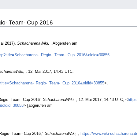
egio- Team- Cup 2016
ai 2017).
SchacharenaWiki,
. Abgerufen am
.php?title=Schacharena-_Regio-_Team-_Cup_2016&oldid=30855
.
acharenaWiki,
. 12. Mai 2017, 14:43 UTC.
p?title=Schacharena-_Regio-_Team-_Cup_2016&oldid=30855
>.
Regio- Team- Cup 2016',
SchacharenaWiki, ,
12. Mai 2017, 14:43 UTC, <
http
&oldid=30855
> [abgerufen am
 Regio- Team- Cup 2016,"
SchacharenaWiki, ,
https://www.wiki-schacharena.d