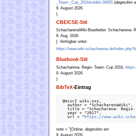
_Team-_Cup_2016&oldid=30855
(abgerufen 
9. August 2026
).
CBE/CSE-Stil
SchacharenaWiki-Bearbeiter. Schacharena- Re
9. Aug. 2026
]. Verfügbar unter:
https://www.wiki-schacharena.de/index.php
Bluebook-Stil
Schacharena- Regio- Team- Cup 2016,
https
9. August 2026
).
BibTeX
-Eintrag
 @misc{ wiki:xxx,

   author = "SchacharenaWiki",

   title = "Schacharena- Regio- Team- Cup 2016 --- SchacharenaWiki{,} ",

   year = "2017",

   url = "
https://www.wiki-scha
note = "[Online; abgerufen am
9. August 2026