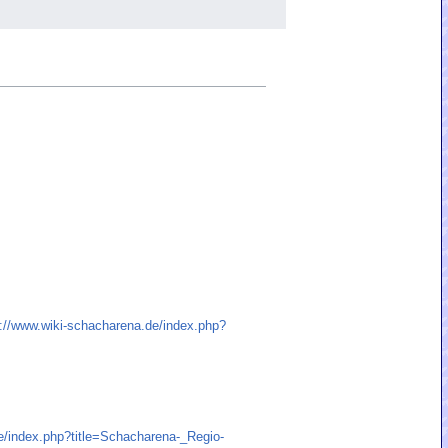
s://www.wiki-schacharena.de/index.php?
e/index.php?title=Schacharena-_Regio-