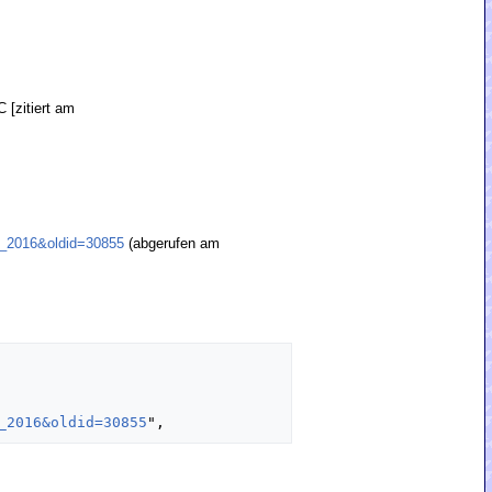
 [zitiert am
p_2016&oldid=30855
(abgerufen am
_2016&oldid=30855