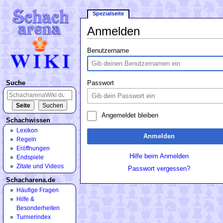
Spezialseite
Anmelden
Wechseln zu:
Navigation
,
Suche
Benutzername
Suche
Passwort
Angemeldet bleiben
Schachwissen
Lexikon
Anmelden
Regeln
Eröffnungen
Hilfe beim Anmelden
Endspiele
Zitate und Videos
Passwort vergessen?
Schacharena.de
Häufige Fragen
Hilfe &
Besonderheiten
Turnierindex