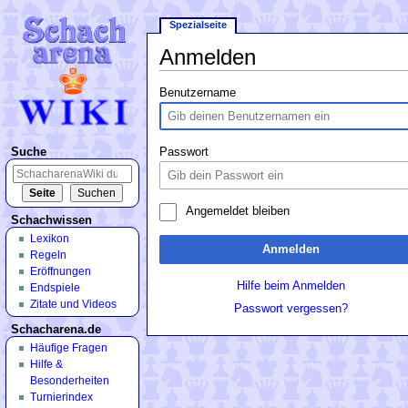
Spezialseite
Anmelden
Wechseln zu:
Navigation
,
Suche
Benutzername
Suche
Passwort
Angemeldet bleiben
Schachwissen
Lexikon
Anmelden
Regeln
Eröffnungen
Hilfe beim Anmelden
Endspiele
Zitate und Videos
Passwort vergessen?
Schacharena.de
Häufige Fragen
Hilfe &
Besonderheiten
Turnierindex