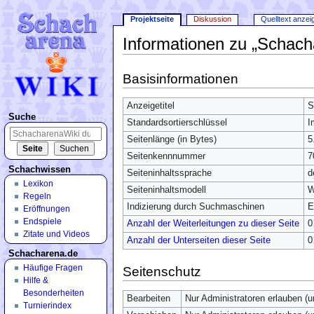
Projektseite
Diskussion
Quelltext anzei
Informationen zu „Schac
Wechseln zu:
Navigation
,
Suche
Basisinformationen
Anzeigetitel
S
Suche
Standardsortierschlüssel
I
Seitenlänge (in Bytes)
5
Seitenkennnummer
7
Schachwissen
Seiteninhaltssprache
d
Lexikon
Seiteninhaltsmodell
W
Regeln
Indizierung durch Suchmaschinen
E
Eröffnungen
Endspiele
Anzahl der Weiterleitungen zu dieser Seite
0
Zitate und Videos
Anzahl der Unterseiten dieser Seite
0
Schacharena.de
Häufige Fragen
Seitenschutz
Hilfe &
Besonderheiten
Bearbeiten
Nur Administratoren erlauben (
Turnierindex