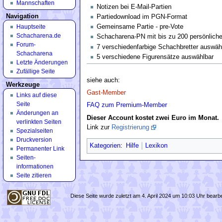
Mannschaften
Notizen bei E-Mail-Partien
Navigation
Partiedownload im PGN-Format
Hauptseite
Gemeinsame Partie - pre-Vote
Schacharena.de
Schacharena-PN mit bis zu 200 persönlich
Forum-
7 verschiedenfarbige Schachbretter auswäh
Schacharena
5 verschiedene Figurensätze auswählbar
Letzte Änderungen
Zufällige Seite
siehe auch:
Werkzeuge
Gast-Member
Links auf diese
Seite
FAQ zum Premium-Member
Änderungen an
Dieser Account kostet zwei Euro im Monat.
verlinkten Seiten
Link zur
Registrierung
Spezialseiten
Druckversion
Kategorien
:
Hilfe
Lexikon
Permanenter Link
Seiten­
informationen
Seite zitieren
Diese Seite wurde zuletzt am 4. April 2024 um 10:03 Uhr bearbe