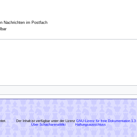
en Nachrichten im Postfach
lbar
itet.
Der Inhalt ist verfügbar unter der Lizenz
GNU-Lizenz für freie Dokumentation 1.3 
Über SchacharenaWiki
Haftungsausschluss