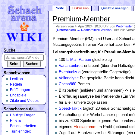
Seite
Diskussion
Quelltext anzeigen
Premium-Member
Version vom 4. April 2024, 10:03 Uhr von
Webmaster
(
Unterschied
)
← Nächstältere Version
| Aktuelle Vers
Wechseln zu:
Navigation
,
Suche
Premium-Member (PM) sind User auf Schachare
Nutzungsgebühr. In einer Partie hat aber kein P
Suche
Leistungsbeschreibung für Premium-Memb
100
E-Mail-Partien
gleichzeitig
Variantenbrett
entsperrt (über drei Halbzüge 
Eventualzug
(voreingestellte Gegenzüge)
Schachwissen
Vollanalyse
Die gespielte Partie kann direkt
Lexikon
Chess960
Partien
Regeln
Eröffnungen
Blitzpartien (anbieten und annehmen) -> si
Endspiele
Eröffnungsanalyse
bei Partieende (Ein Ve
Zitate und Videos
für alle Turniere zugelassen
Speed-Taktik
täglich 20
neue
Schachaufga
Schacharena.de
Abschaltung aller Werbebanner optional mö
Häufige Fragen
Hilfe &
bis zu 6000 Spiele im eigenen Partiearchiv
Besonderheiten
eigenes
Elodiagramm
im Profil (optional sich
Turnierindex
Zugriff auf Ersatzserver bei Störungen (e