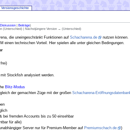
Versionsgeschichte
(
Diskussion
|
Beiträge
)
ion (Unterschied) | Nächstjüngere Version → (Unterschied)
na, die uneingeschränkt Funktionen auf
Schacharena.de
nutzen können.
M einen technischen Vorteil. Hier spielen alle unter gleichen Bedingungen.
er
frei)
 mit Stockfish analysiert werden.
ehe
Blitz-Modus
rgleich der gemachten Züge mit der großen
Schacharena-Eröffnungsdatenban
ben
glich
 & bei fremden Accounts bis zu 50 einsehbar
tbar für alle)
in unabhängiger Server nur für Premium-Member auf
Premiumschach.de
)