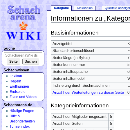
Kategorie
Diskussion
Quelltext anzeige
Informationen zu „Kategor
Wechseln zu:
Navigation
,
Suche
Basisinformationen
Anzeigetitel
K
Suche
Standardsortierschlüssel
E
Seitenlänge (in Bytes)
7
Seitenkennnummer
5
Schachwissen
Seiteninhaltssprache
d
Lexikon
Seiteninhaltsmodell
W
Regeln
Indizierung durch Suchmaschinen
E
Eröffnungen
Endspiele
Anzahl der Weiterleitungen zu dieser Seite
0
Zitate und Videos
Kategorieinformationen
Schacharena.de
Häufige Fragen
Hilfe &
Anzahl der Mitglieder insgesamt
5
Besonderheiten
Anzahl der Seiten
5
Turnierindex