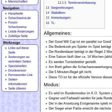
Mannschaften
12.1.3
Terminvereinbarung:
13
Siegerehrungen:
Navigation
14
Statistiken:
Hauptseite
15
Anmerkungen:
Schacharena.de
Forum-
16
TL:
Schacharena
Letzte Änderungen
Allgemeines:
Zufällige Seite
Der Good Will Cup ist ein parallel zur Good
Werkzeuge
Die Bedenkzeit pro Spieler im Spiel beträgt
Links auf diese
Die Rundendauer beträgt in der Regel 2 Wo
Seite
Eine Saison läuft über ca. 14 Wochen (abhä
Änderungen an
verlinkten Seiten
Es werden Turnierbretter gestellt.
Spezialseiten
Am Brett gelten die Schacharenawertungssp
Druckversion
Die 5 Minuten-Regel gilt nicht.
Permanenter Link
Diese TO ist für die offizielle Version dieses
Seiten­
Modus:
informationen
Seite zitieren
Es wird im Rundenmodus im K.O. System g
Gegner und Farbwahl werden für jede Runde
Der in der Ansetzung Erstgenannte spielt m
Der Sieger einer Partie erreicht die nächst