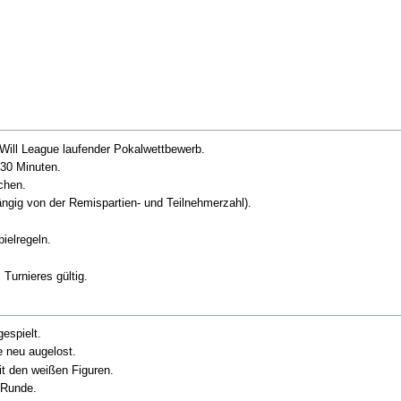
 Will League laufender Pokalwettbewerb.
 30 Minuten.
chen.
ngig von der Remispartien- und Teilnehmerzahl).
ielregeln.
 Turnieres gültig.
espielt.
 neu augelost.
it den weißen Figuren.
e Runde.