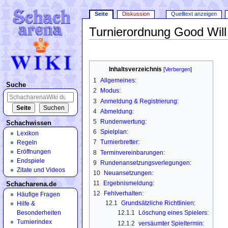
Seite
Diskussion
Quelltext anzeigen
Turnierordnung Good Wil
Wechseln zu:
Navigation
,
Suche
Inhaltsverzeichnis
[
Verbergen
]
1
Allgemeines:
Suche
2
Modus:
3
Anmeldung & Registrierung:
4
Abmeldung:
5
Rundenwertung:
Schachwissen
6
Spielplan:
Lexikon
7
Turnierbretter:
Regeln
Eröffnungen
8
Terminvereinbarungen:
Endspiele
9
Rundenansetzungsverlegungen:
Zitate und Videos
10
Neuansetzungen:
11
Ergebnismeldung:
Schacharena.de
12
Fehlverhalten:
Häufige Fragen
12.1
Grundsätzliche Richtlinien:
Hilfe &
Besonderheiten
12.1.1
Löschung eines Spielers:
Turnierindex
12.1.2
versäumter Spieltermin: