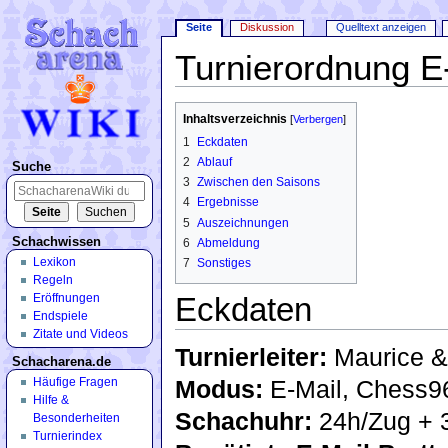
Seite
Diskussion
Quelltext anzeigen
Turnierordnung E
Wechseln zu:
Navigation
,
Suche
Inhaltsverzeichnis
[
Verbergen
]
1
Eckdaten
2
Ablauf
Suche
3
Zwischen den Saisons
4
Ergebnisse
5
Auszeichnungen
Schachwissen
6
Abmeldung
Lexikon
7
Sonstiges
Regeln
Eckdaten
Eröffnungen
Endspiele
Zitate und Videos
Turnierleiter:
Maurice 
Schacharena.de
Häufige Fragen
Modus:
E-Mail, Chess9
Hilfe &
Schachuhr:
24h/Zug + 3
Besonderheiten
Turnierindex