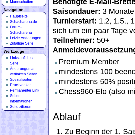
Benötigte E-Mail-Brette
Mannschaften
Saisondauer:
3 Monate
Navigation
Hauptseite
Turnierstart:
1.2, 1.5., 
Schacharena.de
Forum-
sich um ein paar Tage v
Schacharena
Letzte Änderungen
Teilnehmer:
50+
Zufällige Seite
Anmeldevoraussetzun
Werkzeuge
Links auf diese
Premium-Member
Seite
Änderungen an
mindestens 100 beend
verlinkten Seiten
mindestens 50% posit
Spezialseiten
Druckversion
Chess960-Elo (also m
Permanenter Link
Seiten­
informationen
Seite zitieren
Ablauf
Zu Beginn der 1. Sai