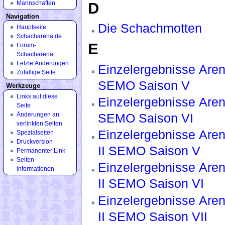
D
Mannschaften
Navigation
Die Schachmotten
Hauptseite
Schacharena.de
E
Forum-
Schacharena
Letzte Änderungen
Einzelergebnisse Aren
Zufällige Seite
SEMO Saison V
Werkzeuge
Links auf diese
Einzelergebnisse Aren
Seite
Änderungen an
SEMO Saison VI
verlinkten Seiten
Einzelergebnisse Aren
Spezialseiten
Druckversion
II SEMO Saison V
Permanenter Link
Seiten­
Einzelergebnisse Aren
informationen
II SEMO Saison VI
Einzelergebnisse Aren
II SEMO Saison VII