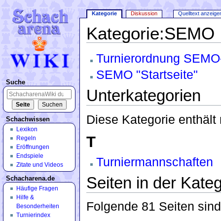
Kategorie
Diskussion
Quelltext anzeige
Kategorie:SEMO
Wechseln zu:
Navigation
,
Suche
Turnierordnung SEMO-
SEMO "Startseite"
Suche
Unterkategorien
Diese Kategorie enthält 
Schachwissen
Lexikon
T
Regeln
Eröffnungen
Endspiele
Turniermannschaften
Zitate und Videos
Seiten in der Kat
Schacharena.de
Häufige Fragen
Hilfe &
Folgende 81 Seiten sind
Besonderheiten
Turnierindex