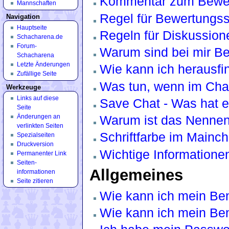
Kommentar zum Bewe
Mannschaften
Regel für Bewertungs
Navigation
Hauptseite
Regeln für Diskussion
Schacharena.de
Forum-
Warum sind bei mir B
Schacharena
Letzte Änderungen
Wie kann ich herausfi
Zufällige Seite
Was tun, wenn im Cha
Werkzeuge
Links auf diese
Save Chat - Was hat e
Seite
Änderungen an
Warum ist das Nennen 
verlinkten Seiten
Schriftfarbe im Mainch
Spezialseiten
Druckversion
Wichtige Informationen
Permanenter Link
Seiten­
Allgemeines
informationen
Seite zitieren
Wie kann ich mein Ben
Wie kann ich mein Be