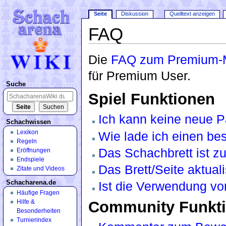
Seite
Diskussion
Quelltext anzeigen
FAQ
Wechseln zu:
Navigation
,
Suche
Die
FAQ zum Premium-
für Premium User.
Suche
Spiel Funktionen
Ich kann keine neue Pa
Schachwissen
Lexikon
Wie lade ich einen bes
Regeln
Das Schachbrett ist zu
Eröffnungen
Endspiele
Das Brett/Seite aktuali
Zitate und Videos
Schacharena.de
Ist die Verwendung v
Häufige Fragen
Community Funkt
Hilfe &
Besonderheiten
Turnierindex