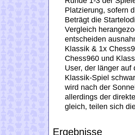
Runde 1-3 der Spiele
Platzierung, sofern 
Beträgt die Startelod
Vergleich herangezog
entscheiden ausnahm
Klassik & 1x Chess96
Chess960 und Klass
User, der länger auf
Klassik-Spiel schwa
wird nach der Sonne
allerdings der direk
gleich, teilen sich d
Ergebnisse