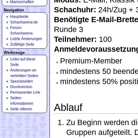
Mannschaften
Schachuhr:
24h/Zug + 3
Navigation
Hauptseite
Benötigte E-Mail-Brette
Schacharena.de
Runde 3
Forum-
Schacharena
Teilnehmer:
100
Letzte Änderungen
Zufällige Seite
Anmeldevoraussetzun
Werkzeuge
Premium-Member
Links auf diese
Seite
mindestens 50 beende
Änderungen an
verlinkten Seiten
mindestens 50% posit
Spezialseiten
Druckversion
Permanenter Link
Seiten­
informationen
Ablauf
Seite zitieren
Zu Beginn werden die
Gruppen aufgeteilt. 