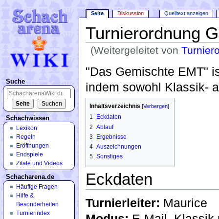
Seite
Diskussion
Quelltext anzeigen
Turnierordnung 
(Weitergeleitet von
Turnier
Wechseln zu:
Navigation
,
Suche
"Das Gemischte EMT" is
Suche
indem sowohl Klassik- a
Inhaltsverzeichnis
[
Verbergen
]
1
Eckdaten
Schachwissen
2
Ablauf
Lexikon
3
Ergebnisse
Regeln
Eröffnungen
4
Auszeichnungen
Endspiele
5
Sonstiges
Zitate und Videos
Eckdaten
Schacharena.de
Häufige Fragen
Hilfe &
Turnierleiter:
Maurice
Besonderheiten
Turnierindex
Modus:
E-Mail, Klassik