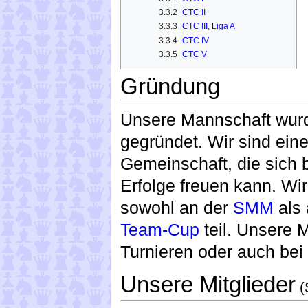
3.3.2
CTC II
3.3.3
CTC III, Liga A
3.3.4
CTC IV
3.3.5
CTC V
Gründung
Unsere Mannschaft wur
gegründet. Wir sind ein
Gemeinschaft, die sich 
Erfolge freuen kann. Wi
sowohl an der
SMM
als
Team-Cup
teil. Unsere M
Turnieren oder auch bei 
Unsere Mitglieder
(