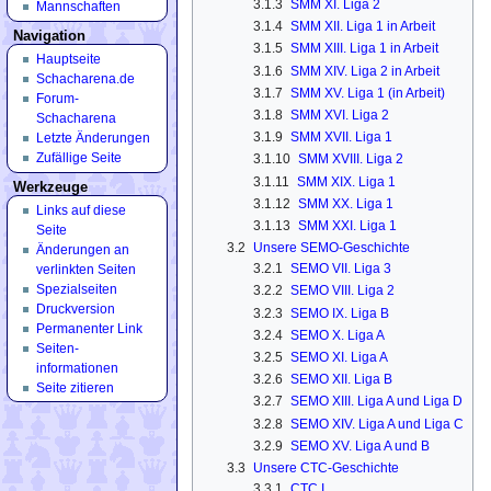
3.1.3
SMM XI. Liga 2
Mannschaften
3.1.4
SMM XII. Liga 1 in Arbeit
Navigation
3.1.5
SMM XIII. Liga 1 in Arbeit
Hauptseite
3.1.6
SMM XIV. Liga 2 in Arbeit
Schacharena.de
3.1.7
SMM XV. Liga 1 (in Arbeit)
Forum-
3.1.8
SMM XVI. Liga 2
Schacharena
3.1.9
SMM XVII. Liga 1
Letzte Änderungen
Zufällige Seite
3.1.10
SMM XVIII. Liga 2
3.1.11
SMM XIX. Liga 1
Werkzeuge
3.1.12
SMM XX. Liga 1
Links auf diese
3.1.13
SMM XXI. Liga 1
Seite
3.2
Unsere SEMO-Geschichte
Änderungen an
3.2.1
SEMO VII. Liga 3
verlinkten Seiten
Spezialseiten
3.2.2
SEMO VIII. Liga 2
Druckversion
3.2.3
SEMO IX. Liga B
Permanenter Link
3.2.4
SEMO X. Liga A
Seiten­
3.2.5
SEMO XI. Liga A
informationen
3.2.6
SEMO XII. Liga B
Seite zitieren
3.2.7
SEMO XIII. Liga A und Liga D
3.2.8
SEMO XIV. Liga A und Liga C
3.2.9
SEMO XV. Liga A und B
3.3
Unsere CTC-Geschichte
3.3.1
CTC I