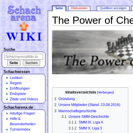
Seite
Diskussion
Quelltext anzeigen
The Power of Ch
Wechseln zu:
Navigation
,
Suche
Suche
Schachwissen
Lexikon
Regeln
Eröffnungen
Inhaltsverzeichnis
[
Verbergen
]
Endspiele
1
Gründung
Zitate und Videos
2
Unsere Mitglieder (Stand: 23.08.2016)
Schacharena.de
3
Mannschaftsgeschichte
Häufige Fragen
3.1
Unsere SMM-Geschichte
Hilfe &
3.1.1
SMM IX. Liga 4
Besonderheiten
3.1.2
SMM X. Liga 3
Turnierindex