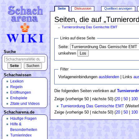
Seite
Diskussion
Quelltext anzeigen
Seiten, die auf „Turnier
←
Turnierordnung Das Gemischte EMT
Wechseln zu:
Navigation
,
Suche
Links auf diese Seite
Seite:
Suche
umkehren
Filter
Schachwissen
Vorlageneinbindungen
ausblenden
| Links
au
Lexikon
Regeln
Die folgenden Seiten verlinken auf
Turnierord
Eröffnungen
Endspiele
Zeige (vorherige 50 | nächste 50) (
20
|
50
|
100
Zitate und Videos
Turnierordung Das Gemischte EMT
(Weiterl
Schacharena.de
Zeige (vorherige 50 | nächste 50) (
20
|
50
|
100
Häufige Fragen
Hilfe &
Besonderheiten
Turnierindex