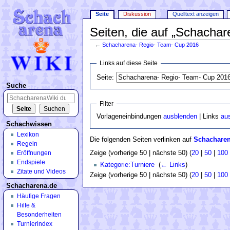
Seite
Diskussion
Quelltext anzeigen
Seiten, die auf „Schacha
←
Schacharena- Regio- Team- Cup 2016
Wechseln zu:
Navigation
,
Suche
Links auf diese Seite
Seite:
Suche
Filter
Vorlageneinbindungen
ausblenden
| Links
au
Schachwissen
Lexikon
Die folgenden Seiten verlinken auf
Schacharen
Regeln
Zeige (vorherige 50 | nächste 50) (
20
|
50
|
100
Eröffnungen
Endspiele
Kategorie:Turniere
‎
(
← Links
)
Zitate und Videos
Zeige (vorherige 50 | nächste 50) (
20
|
50
|
100
Schacharena.de
Häufige Fragen
Hilfe &
Besonderheiten
Turnierindex