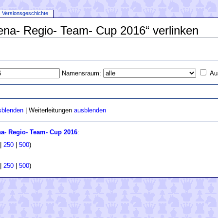
Versionsgeschichte
rena- Regio- Team- Cup 2016“ verlinken
Namensraum:
Au
sblenden
| Weiterleitungen
ausblenden
a- Regio- Team- Cup 2016
:
|
250
|
500
)
|
250
|
500
)