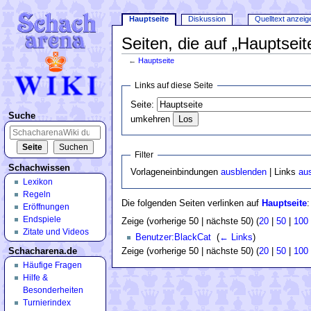
Hauptseite
Diskussion
Quelltext anzeig
Seiten, die auf „Hauptseit
←
Hauptseite
Wechseln zu:
Navigation
,
Suche
Links auf diese Seite
Seite:
Suche
umkehren
Filter
Schachwissen
Vorlageneinbindungen
ausblenden
| Links
au
Lexikon
Regeln
Die folgenden Seiten verlinken auf
Hauptseite
:
Eröffnungen
Endspiele
Zeige (vorherige 50 | nächste 50) (
20
|
50
|
100
Zitate und Videos
Benutzer:BlackCat
‎
(
← Links
)
Schacharena.de
Zeige (vorherige 50 | nächste 50) (
20
|
50
|
100
Häufige Fragen
Hilfe &
Besonderheiten
Turnierindex