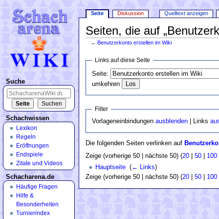
Seite
Diskussion
Quelltext anzeigen
Seiten, die auf „Benutzerk
←
Benutzerkonto erstellen im Wiki
Wechseln zu:
Navigation
,
Suche
Links auf diese Seite
Seite:
Suche
umkehren
Filter
Schachwissen
Vorlageneinbindungen
ausblenden
| Links
au
Lexikon
Regeln
Die folgenden Seiten verlinken auf
Benutzerkon
Eröffnungen
Endspiele
Zeige (vorherige 50 | nächste 50) (
20
|
50
|
100
Zitate und Videos
Hauptseite
‎
(
← Links
)
Schacharena.de
Zeige (vorherige 50 | nächste 50) (
20
|
50
|
100
Häufige Fragen
Hilfe &
Besonderheiten
Turnierindex